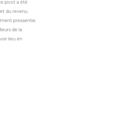
ice pivot a été
s et du revenu
ment pressentie.
eurs de la
oir lieu en