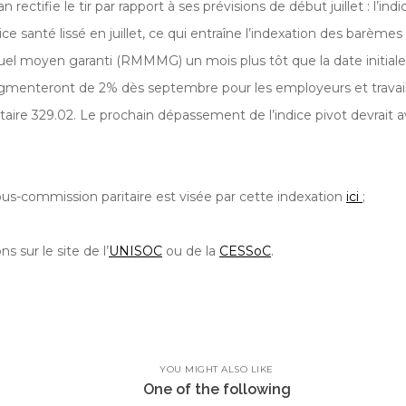
rectifie le tir par rapport à ses prévisions de début juillet : l’ind
ice santé lissé en juillet, ce qui entraîne l’indexation des barème
 moyen garanti (RMMMG) un mois plus tôt que la date initiale
menteront de 2% dès septembre pour les employeurs et travaill
aire 329.02. Le prochain dépassement de l’indice pivot devrait av
ous-commission paritaire est visée par cette indexation
ici
;
s sur le site de l’
UNISOC
ou de la
CESSoC
.
YOU MIGHT ALSO LIKE
One of the following