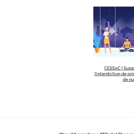
CESSoC | Supp
l’interdiction de pr
de nu