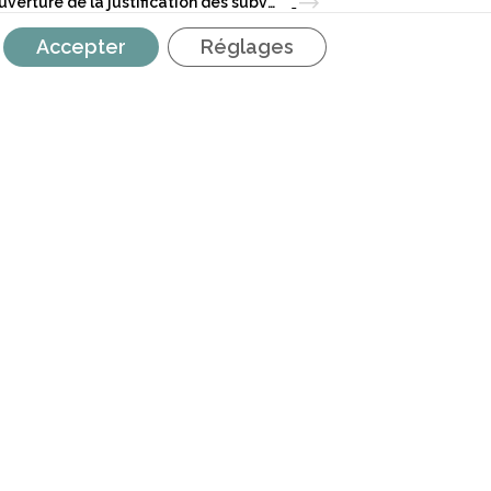
SICE | Ouverture de la justification des subventions emploi 2021
Accepter
Réglages
RETROUVEZ NOUS SUR LES
RÉSEAUX SOCIAUX
é
AVEC LE SOUTIEN DE LA
FÉDÉRATION WALLONIE‐BRUXELLES