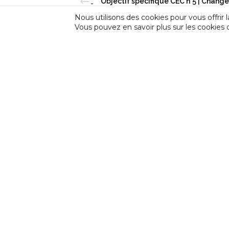
Nous utilisons des cookies pour vous offrir l
Vous pouvez en savoir plus sur les cookies 
INCIDENCE
Incidence est une fédération professionnell
d’Expression et de Créativité (CEC) et des F
en Amateur (FPAA) auprès de la Fédération W
NEWSLETTER