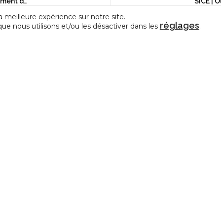
Objectif spécifique CEC n°5 | Changement d’interprétation !
a meilleure expérience sur notre site.
réglages
que nous utilisons et/ou les désactiver dans les
.
CONTACT
e représentative des Centres
La Fédération de la Créativit
édérations de Pratiques Artistiques
et des Arts en amateur
allonie-Bruxelles.
Avenue Cardinal Mercier, 28
5000 Namur
info@incidence-asbl.be