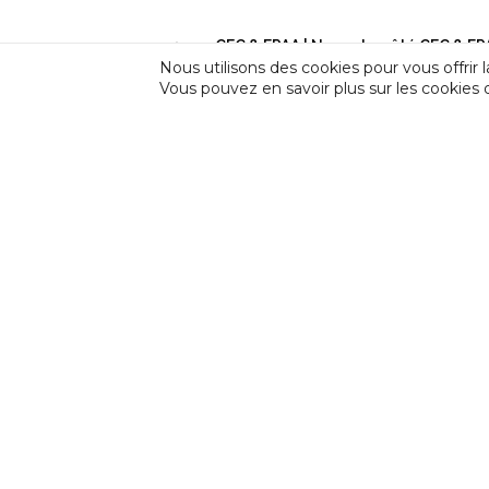
Nous utilisons des cookies pour vous offrir l
Vous pouvez en savoir plus sur les cookies 
INCIDENCE
Incidence est une fédération professionnell
d’Expression et de Créativité (CEC) et des F
en Amateur (FPAA) auprès de la Fédération W
NEWSLETTER