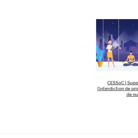
CESSoC | Supp
l’interdiction de pr
de nu