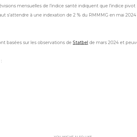
visions mensuelles de l’indice santé indiquent que l’indice pivot s
l faut s’attendre à une indexation de 2 % du RMMMG en mai 2024 
ont basées sur les observations de
Statbel
de mars 2024 et peuve
:
YOU MIGHT ALSO LIKE