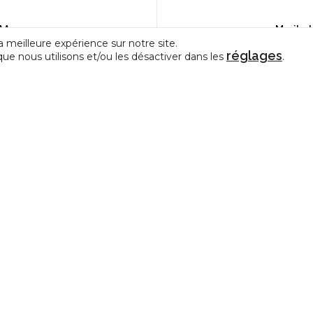
CEC & FPAA | Nouvel arrêté CEC & FPAA : sessions d’info
a meilleure expérience sur notre site.
réglages
que nous utilisons et/ou les désactiver dans les
.
CONTACT
e représentative des Centres
La Fédération de la Créativit
édérations de Pratiques Artistiques
et des Arts en amateur
allonie-Bruxelles.
Avenue Cardinal Mercier, 28
5000 Namur
info@incidence-asbl.be