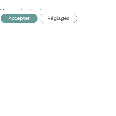
Maribel | Augmentation du plafond pour 2024
Accepter
Réglages
RETROUVEZ NOUS SUR LES
RÉSEAUX SOCIAUX
é
AVEC LE SOUTIEN DE LA
FÉDÉRATION WALLONIE‐BRUXELLES