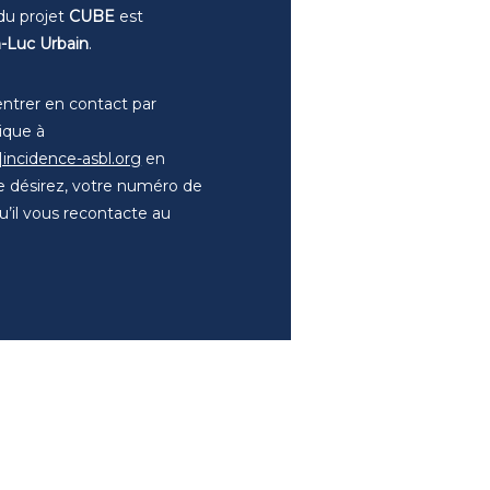
du projet
CUBE
est
-Luc Urbain
.
entrer en contact par
nique à
]incidence-asbl.org
en
 le désirez, votre numéro de
u’il vous recontacte au