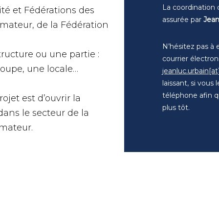
La coordination 
ité et Fédérations des
assurée par
Jean
Amateur, de la Fédération
N’hésitez pas à 
structure ou une partie :
courrier électro
roupe, une locale…
jeanluc.urbain[at
laissant, si vous
téléphone afin q
ojet est d’ouvrir la
plus tôt.
t dans le secteur de la
amateur.