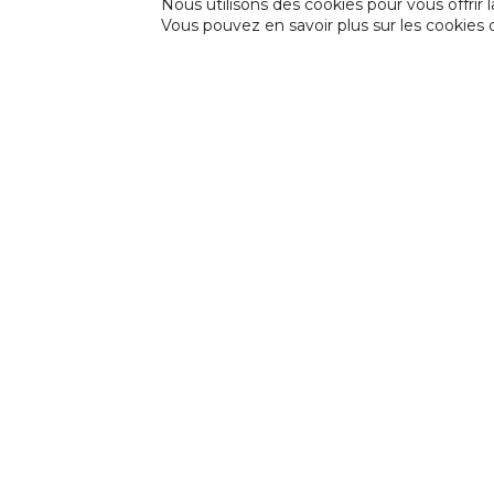
Nous utilisons des cookies pour vous offrir l
Vous pouvez en savoir plus sur les cookies 
INCIDENCE
Incidence est une fédération professionnell
d’Expression et de Créativité (CEC) et des F
en Amateur (FPAA) auprès de la Fédération W
NEWSLETTER