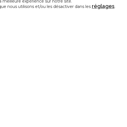
a meilleure expérience sur notre site.
réglages
que nous utilisons et/ou les désactiver dans les
.
CONTACT
e représentative des Centres
La Fédération de la Créativit
édérations de Pratiques Artistiques
et des Arts en amateur
allonie-Bruxelles.
Avenue Cardinal Mercier, 28
5000 Namur
info@incidence-asbl.be