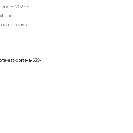
s années 2023 et
oit une
 mis en œuvre.
uota-est-porte-a-650-