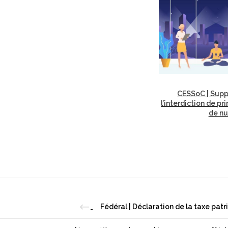
CESSoC | Supp
l’interdiction de pr
de nu