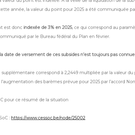
valeur du point est indexée. À la veille de la liquidation de la su
 cette année, la valeur du point pour 2025 a été communiquée p
nt est donc
indexée de 3% en 2025
, ce qui correspond au paramè
ommuniqué par le Bureau fédéral du Plan en février.
la date de versement de ces subsides n’est toujours pas connue
n supplémentaire correspond à 2,2449 multipliée par la valeur du 
à l’augmentation des barèmes prévue pour 2025 par l’accord No
C pour ce résumé de la situation
SSoC :
https://www.cessoc.be/node/25002