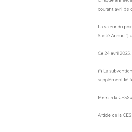
Chaque année, la 
courant avril de
La valeur du poi
Santé Annuel”) c
Ce 24 avril 2025,
(*) La subventio
supplément lié 
Merci à la CESSo
Article de la CE