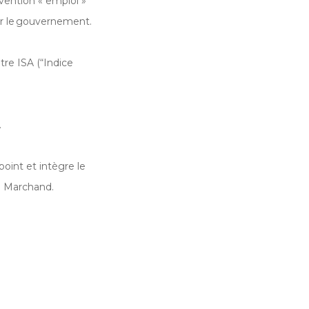
bvention « emploi »
ar le gouvernement.
tre ISA (“Indice
.
point et intègre le
n Marchand.