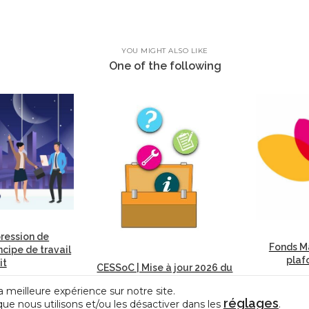
YOU MIGHT ALSO LIKE
One of the following
ression de
Fonds Ma
incipe de travail
plaf
it
CESSoC | Mise à jour 2026 du
modèle de règlement de travail
a meilleure expérience sur notre site.
réglages
que nous utilisons et/ou les désactiver dans les
.