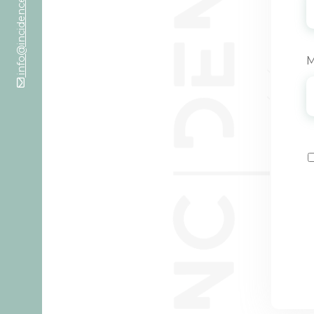
info@incidence-asbl.be
M