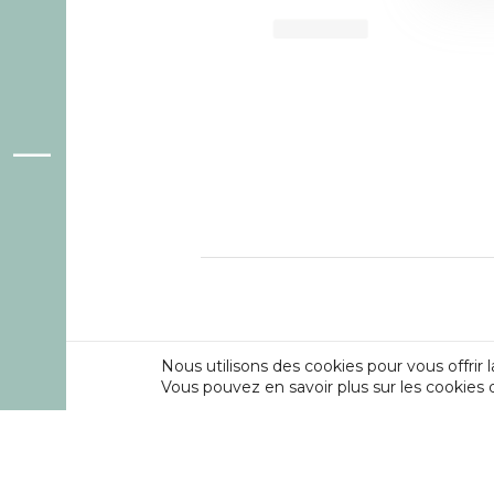
|
Nous utilisons des cookies pour vous offrir l
INCIDENCE
Vous pouvez en savoir plus sur les cookies 
Incidence est une fédération professionnell
d’Expression et de Créativité (CEC) et des F
en Amateur (FPAA) auprès de la Fédération W