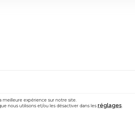
a meilleure expérience sur notre site.
CONTACT
réglages
que nous utilisons et/ou les désactiver dans les
.
e représentative des Centres
La Fédération de la Créativit
édérations de Pratiques Artistiques
et des Arts en amateur
allonie-Bruxelles.