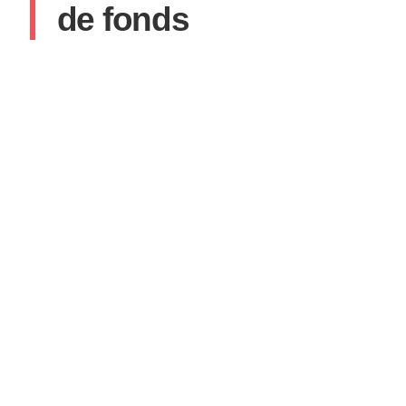
de fonds
SYLVAIN
17 AOÛT 2021
AUCUN COMMENTAIRE