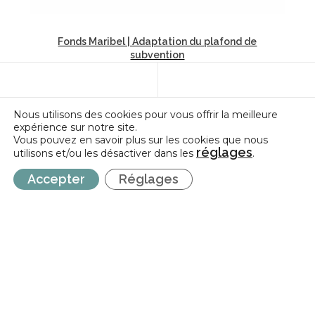
Fonds Maribel | Adaptation du plafond de
subvention
Nous utilisons des cookies pour vous offrir la meilleure
expérience sur notre site.
Vous pouvez en savoir plus sur les cookies que nous
réglages
utilisons et/ou les désactiver dans les
.
Accepter
Réglages
INCIDENCE
Incidence est une fédération professionnelle représentative des
Centres d’Expression et de Créativité (CEC) et des Fédérations de
Pratiques Artistiques en Amateur (FPAA) auprès de la Fédération
Wallonie-Bruxelles.