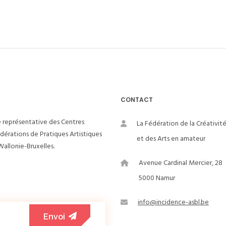
CONTACT
e représentative des Centres
La Fédération de la Créativit
édérations de Pratiques Artistiques
et des Arts en amateur
allonie-Bruxelles.
Avenue Cardinal Mercier, 28
5000 Namur
info@incidence-asbl.be