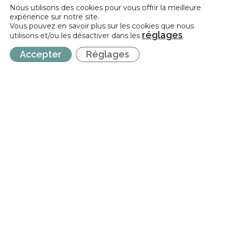
Nous utilisons des cookies pour vous offrir la meilleure
expérience sur notre site.
Fonds Maribel | Adaptation du plafond de
Vous pouvez en savoir plus sur les cookies que nous
subvention
réglages
utilisons et/ou les désactiver dans les
.
Accepter
Réglages
INCIDENCE
Incidence est une fédération professionnelle représentative des
Centres d’Expression et de Créativité (CEC) et des Fédérations de
Pratiques Artistiques en Amateur (FPAA) auprès de la Fédération
Wallonie-Bruxelles.