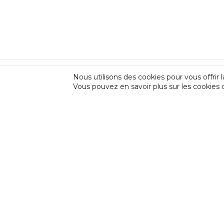
Nous utilisons des cookies pour vous offrir l
Vous pouvez en savoir plus sur les cookies 
INCIDENCE
Incidence est une fédération professionnell
d’Expression et de Créativité (CEC) et des F
en Amateur (FPAA) auprès de la Fédération W