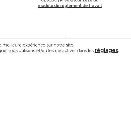
modèle de règlement de travail
a meilleure expérience sur notre site.
réglages
que nous utilisons et/ou les désactiver dans les
.
FWB | Nouvelle gouvernance culturelle – 5ième appel
CONTACT
e représentative des Centres
La Fédération de la Créativit
édérations de Pratiques Artistiques
et des Arts en amateur
allonie-Bruxelles.