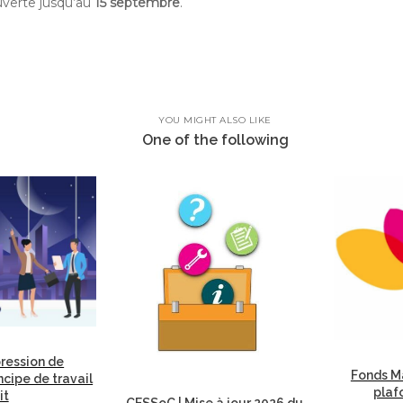
uverte jusqu’au
15 septembre
.
YOU MIGHT ALSO LIKE
One of the following
ression de
Fonds Ma
incipe de travail
plaf
it
CESSoC | Mise à jour 2026 du