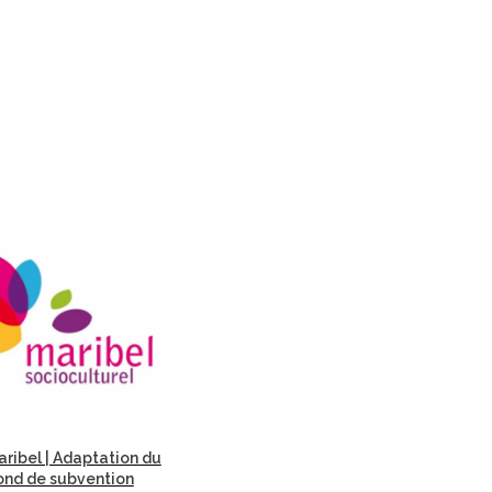
ribel | Adaptation du
ond de subvention