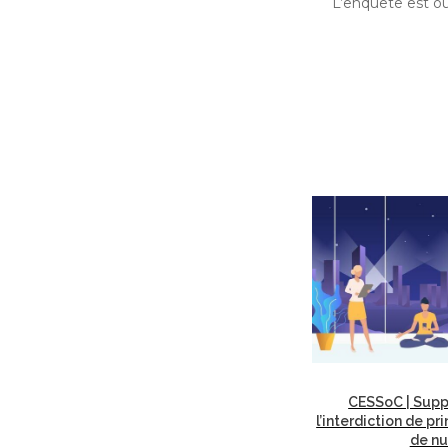
L’enquête est o
CESSoC | Supp
l’interdiction de pr
de nu