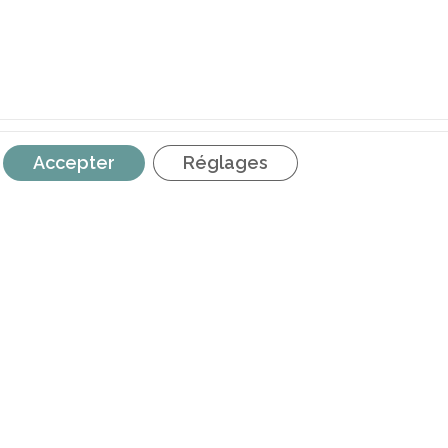
Accepter
Réglages
Incidence | Mémorandum
RETROUVEZ NOUS SUR LES
RÉSEAUX SOCIAUX
é