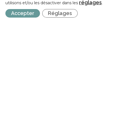
réglages
utilisons et/ou les désactiver dans les
.
Accepter
Réglages
INCIDENCE
Incidence est une fédération professionnelle représentative des
Centres d’Expression et de Créativité (CEC) et des Fédérations de
Pratiques Artistiques en Amateur (FPAA) auprès de la Fédération
Wallonie-Bruxelles.
NEWSLETTER