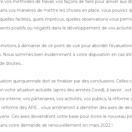
vos méthodes de travail, vos façons de faire pour arriver aux dif
ans vos manières de mettre les choses en place, vous pouvez déta
, quelles facilités, quels imprévus, quelles observations vous perm
nts positifs ou négatifs dans le développement de vos activité
invitons à démarrer de ce point de vue pour aborder l’évaluatio
s. Nous sommes bien évidemment à votre disposition en cas d’in
, de doutes…
ation quinquennale doit se finaliser par des conclusions. Celles-c
on votre situation actuelle (après des années Covid), à savoir : vo
 interne, vos partenaires, vos activités, vos publics, la réform
 la réforme des APE… vous amèneront à identifier des axes de 
à venir. Ces axes deviendront votre base pour écrire le nouveau p
dans votre demande de renouvellement en mars 2022 !