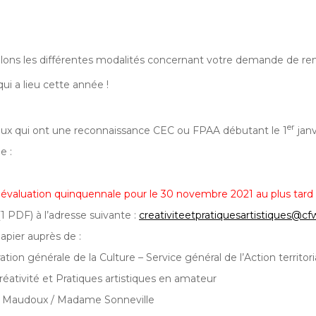
lons les différentes modalités concernant votre demande de re
i a lieu cette année !
er
ceux qui ont une reconnaissance CEC ou FPAA débutant le 1
janv
e :
e
évaluation quinquennale pour le 30 novembre 2021 au plus tard
1 PDF) à l’adresse suivante :
creativiteetpratiquesartistiques@cf
apier auprès de :
ation générale de la Culture – Service général de l’Action territori
réativité et Pratiques artistiques en amateur
 Maudoux / Madame Sonneville