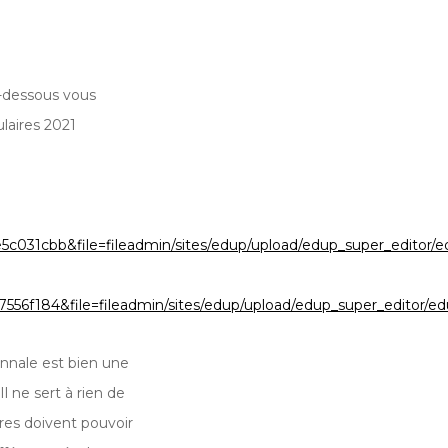
i-dessous vous
laires 2021
31cbb&file=fileadmin/sites/edup/upload/edup_super_editor
f184&file=fileadmin/sites/edup/upload/edup_super_editor/
ennale est bien une
 ne sert à rien de
ires doivent pouvoir