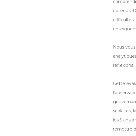
comprendre 
obtenus. D
difficultés
enseigneme
Nous vous 
analytique
réflexions
Cette évalu
l’observati
gouvernance
scolaires,
les 5 ans 
remettre 