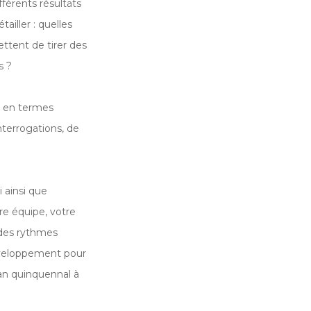
férents résultats
iller : quelles
ettent de tirer des
s ?
n en termes
terrogations, de
i ainsi que
tre équipe, votre
e des rythmes
développement pour
lan quinquennal à