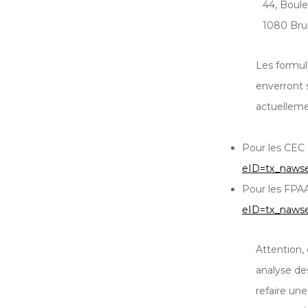
44, Boule
1080 Bru
Les formula
enverront 
actuellemen
Pour les CEC 
eID=tx_naws
Pour les FPA
eID=tx_nawse
Attention,
analyse de
refaire une