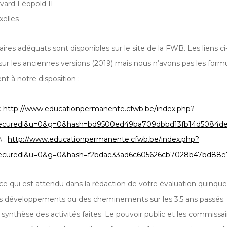
vard Léopold II
xelles
ires adéquats sont disponibles sur le site de la FWB. Les liens c
sur les anciennes versions (2019) mais nous n’avons pas les formu
t à notre disposition :
:
http://www.educationpermanente.cfwb.be/index.php?
ecuredl&u=0&g=0&hash=bd9500ed49ba709dbbd13fb14d5084de5c0
A :
http://www.educationpermanente.cfwb.be/index.php?
curedl&u=0&g=0&hash=f2bdae33ad6c605626cb7028b47bd88e7556
 ce qui est attendu dans la rédaction de votre évaluation quinqu
s développements ou des cheminements sur les 3,5 ans passés. Il
 synthèse des activités faites. Le pouvoir public et les commissa