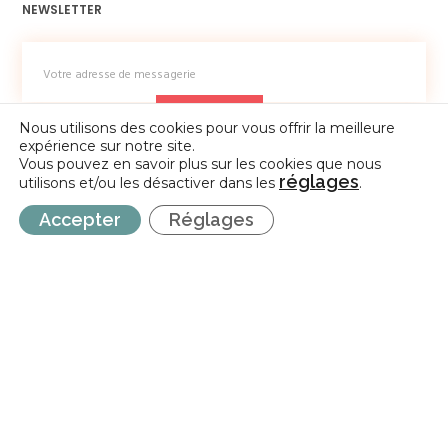
NEWSLETTER
Nous utilisons des cookies pour vous offrir la meilleure
expérience sur notre site.
Vous pouvez en savoir plus sur les cookies que nous
réglages
utilisons et/ou les désactiver dans les
.
Accepter
Réglages
CONTACT
La Fédération de la Créativité et des Arts en amateur
Avenue Cardinal Mercier, 28 5000 Namur
info@incidence-asbl.be