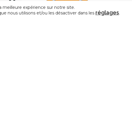
a meilleure expérience sur notre site.
réglages
que nous utilisons et/ou les désactiver dans les
.
iction de
it
Fond
CESSoC | Mise à jour 2026 du modèle de
règlement de travail
CONTACT
e représentative des Centres
La Fédération de la Créativit
édérations de Pratiques Artistiques
et des Arts en amateur
allonie-Bruxelles.