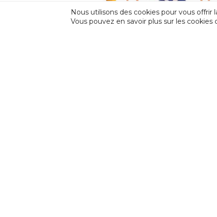
Nous utilisons des cookies pour vous offrir l
Vous pouvez en savoir plus sur les cookies 
CESSoC | Suppression de l’interd
principe de travail de nu
INCIDENCE
Incidence est une fédération professionnell
d’Expression et de Créativité (CEC) et des F
en Amateur (FPAA) auprès de la Fédération W