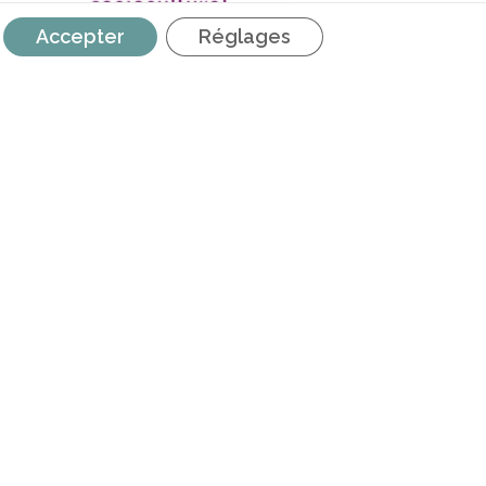
Accepter
Réglages
s Maribel | Adaptation du plafond de
subvention
RETROUVEZ NOUS SUR LES
RÉSEAUX SOCIAUX
é