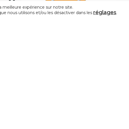
a meilleure expérience sur notre site.
réglages
que nous utilisons et/ou les désactiver dans les
.
iction de
it
Fond
CESSoC | Mise à jour 2026 du modèle de
règlement de travail
CONTACT
e représentative des Centres
La Fédération de la Créativit
édérations de Pratiques Artistiques
et des Arts en amateur
allonie-Bruxelles.