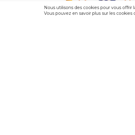
Nous utilisons des cookies pour vous offrir l
Vous pouvez en savoir plus sur les cookies 
CESSoC | Suppression de l’interd
principe de travail de nu
INCIDENCE
Incidence est une fédération professionnell
d’Expression et de Créativité (CEC) et des F
en Amateur (FPAA) auprès de la Fédération W