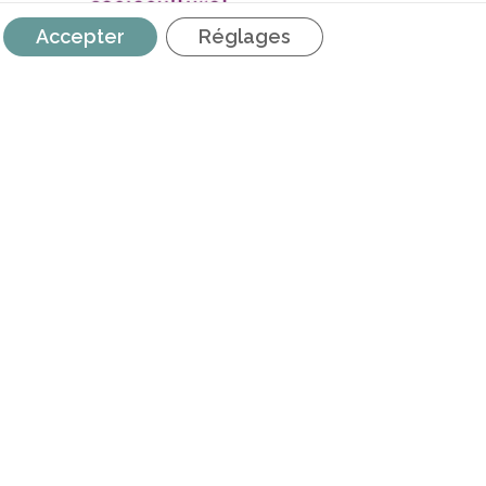
Accepter
Réglages
s Maribel | Adaptation du plafond de
subvention
RETROUVEZ NOUS SUR LES
RÉSEAUX SOCIAUX
é