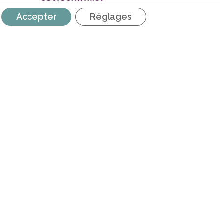
Accepter
Réglages
s Maribel | Adaptation du plafond de
subvention
RETROUVEZ NOUS SUR LES
RÉSEAUX SOCIAUX
é