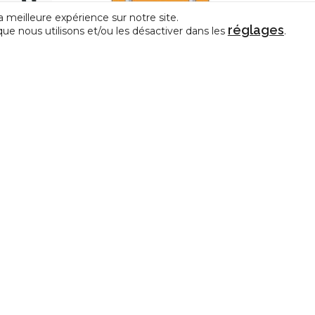
a meilleure expérience sur notre site.
réglages
que nous utilisons et/ou les désactiver dans les
.
iction de
it
Fond
CESSoC | Mise à jour 2026 du modèle de
règlement de travail
CONTACT
e représentative des Centres
La Fédération de la Créativit
édérations de Pratiques Artistiques
et des Arts en amateur
allonie-Bruxelles.