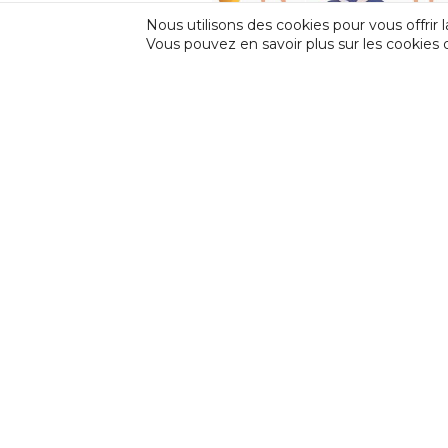
Nous utilisons des cookies pour vous offrir l
Vous pouvez en savoir plus sur les cookies 
CESSoC | Suppression de l’interd
principe de travail de nu
INCIDENCE
Incidence est une fédération professionnell
d’Expression et de Créativité (CEC) et des F
en Amateur (FPAA) auprès de la Fédération W