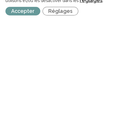
réglages
utilisons et/ou les désactiver dans les
.
Accepter
Réglages
Sylvain
21 Mai 2026
Aucun Commentaire
CESSoC | Prévisions
d’indexation des barèmes
Les prévisions 2026 prévoient un dépassement anticipé
de l’indice pivot en juin 2026, ce qui entrainerait une
indexation des rémunérations dans le secteur
socioculturel en août 2026.
Deux nouveaux dépassements de l’indice pivot sont
également attendus en décembre 2026 et en août 2027,
ce qui entraînerait une nouvelle indexation des
rémunérations du secteur socioculturel en février 2027 et